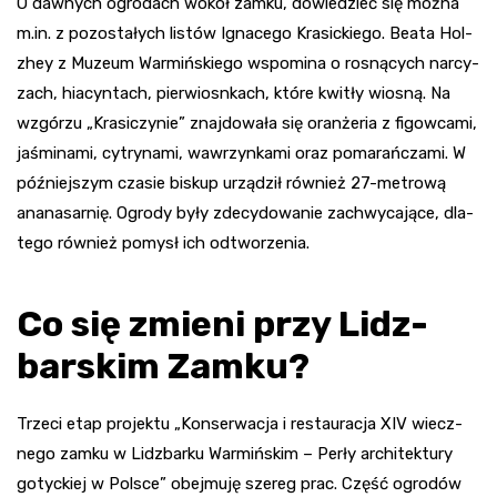
O daw­nych ogro­dach wokół zamku, dowie­dzieć się można
m.in. z pozo­sta­łych listów Igna­cego Kra­sickiego. Beata Hol­
zhey z Muzeum War­miń­skiego wspo­mina o rosną­cych nar­cy­
zach, hia­cyn­tach, pier­wiosn­kach, które kwi­tły wio­sną. Na
wzgó­rzu „Kra­si­czy­nie” znaj­do­wała się oran­że­ria z figow­cami,
jaśmi­nami, cytry­nami, waw­rzyn­kami oraz poma­rań­czami. W
póź­niej­szym cza­sie biskup urzą­dził rów­nież 27-metrową
ana­na­sar­nię. Ogrody były zde­cy­do­wa­nie zachwy­ca­jące, dla­
tego również pomysł ich odtwo­rze­nia.
Co się zmieni przy Lidz­
bar­skim Zamku?
Trze­ci etap pro­jektu „Kon­ser­wa­cja i restau­ra­cja XIV wiecz­
nego zamku w Lidz­barku War­miń­skim – Perły archi­tek­tury
gotyc­kiej w Pol­sce” obej­muję sze­reg prac. Część ogro­dów