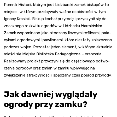
Pom­nik Histo­rii, któ­rym jest Lidz­bar­ski zamek bisku­pów to
miej­sce, w któ­rym prze­by­wały ważne oso­bi­sto­ści w tym
Ignacy Kra­sicki. Biskup kochał przy­rodę i przy­czy­nił się do
znacznego roz­kwitu ogro­dów w Lidz­barku War­miń­skim.
Zamek wspo­mi­nano jako oto­czony licz­nymi rośli­nami, pała­
cy­kami ogro­do­wymi i pawi­lo­nami, które nie­stety znisz­czono
pod­czas wojen. Pozo­stał jeden ele­ment, w któ­rym aktu­al­nie
mie­ści się Miej­ska Biblio­teka Peda­go­giczna – oran­że­ria.
Reali­zo­wany pro­jekt przyczyni się do czę­ścio­wego odtwo­
rze­nia ogro­dów oraz zmian w zamku wpływając na
zwiększenie atrakcyjności i spę­dza­ny czas pośród przy­rody.
Jak daw­niej wyglą­dały
ogrody przy zamku?