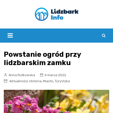
Skip
to
content
Powstanie ogród przy
lidzbarskim zamku
Anna Rutkowska
4 marca 2022
,
,
,
Aktualności
Historia
Miasto
Turystyka