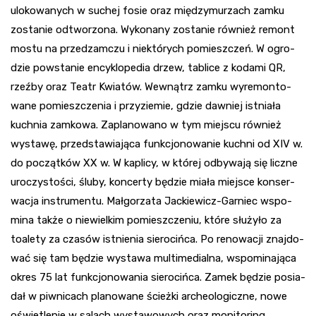
ulo­ko­wa­nych w suchej fosie oraz mię­dzy­mu­rzach zamku
zosta­nie odtwo­rzona. Wyko­nany zosta­nie również remont
mostu na przed­zam­czu i nie­któ­rych pomiesz­czeń. W ogro­
dzie powsta­nie ency­klo­pe­dia drzew, tablice z kodami QR,
rzeźby oraz Teatr Kwia­tów. Wew­nątrz zamku wyre­mon­to­
wane pomiesz­cze­nia i przy­zie­mie, gdzie daw­niej ist­niała
kuch­nia zam­kowa. Zapla­no­wano w tym miej­scu również
wystawę, przed­sta­wia­jąca funk­cjo­no­wa­nie kuchni od XIV w.
do począt­ków XX w. W kaplicy, w któ­rej odby­wają się liczne
uro­czy­sto­ści, śluby, kon­certy będzie miała miej­sce kon­ser­
wa­cja instru­mentu. Mał­go­rzata Jac­kie­wicz-Gar­niec wspo­
mina także o nie­wiel­kim pomiesz­cze­niu, które słu­żyło za
toa­lety za cza­sów ist­nie­nia sie­ro­cińca. Po reno­wa­cji znaj­do­
wać się tam będzie wystawa mul­ti­me­dialna, wspo­minająca
okres 75 lat funk­cjo­no­wa­nia sie­ro­cińca. Zamek będzie posia­
dał w piw­ni­cach pla­no­wane ścieżki arche­olo­giczne, nowe
oświe­tle­nie w salach wysta­wo­wych oraz moni­to­ring.