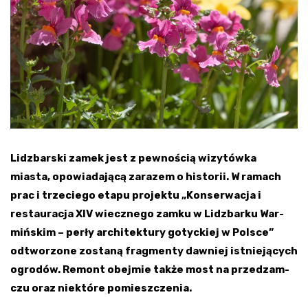
Lidz­bar­ski zamek jest z pewnością wizy­tówka
miasta, opo­wia­da­jącą zarazem o histo­rii. W ramach
prac i trze­ciego etapu pro­jektu „Kon­ser­wa­cja i
restau­ra­cja XIV wiecz­nego zamku w Lidz­barku War­
miń­skim – perły archi­tek­tury gotyc­kiej w Pol­sce”
odtwo­rzone zostaną frag­menty daw­niej ist­nie­ją­cych
ogro­dów. Remont obej­mie także most na przed­zam­
czu oraz nie­które pomiesz­cze­nia.