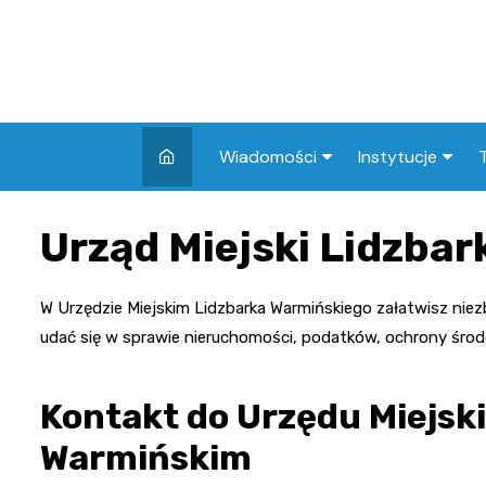
Skip
to
content
Wiadomości
Instytucje
Aktualności
OPS
Urząd Miejski Lidzbar
Miasto
Urząd Miejski
Turystyka
Urząd Skarbow
W Urzędzie Miejskim Lidzbarka Warmińskiego załatwisz nie
udać się w sprawie nieruchomości, podatków, ochrony środ
Wypadek
ZUS
Wydarzenia
Poczta
Kontakt do Urzędu Miejsk
Pozostałe
Straż Miejska
Te
Warmińskim