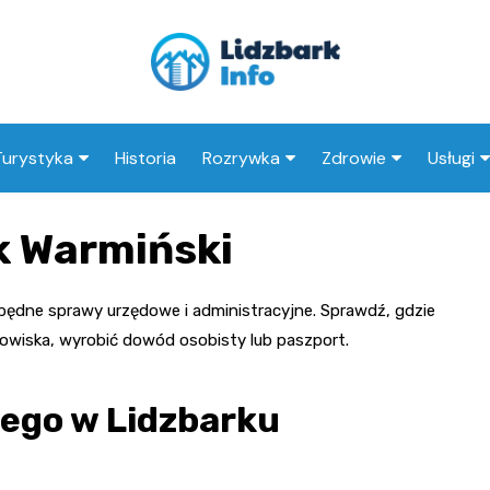
Turystyka
Historia
Rozrywka
Zdrowie
Usługi
Zabytki
Restauracje
Sklep Medyczny
Stacje 
k Warmiński
Warto zobaczyć
Wesele
Apteki
Taxi
y
Biblioteki
Szpital
Adwok
zbędne sprawy urzędowe i administracyjne. Sprawdź, gdzie
owiska, wyrobić dowód osobisty lub paszport.
Kino
Przychodnie
Księgar
Fryzjer
iego w Lidzbarku
ksty
Kosme