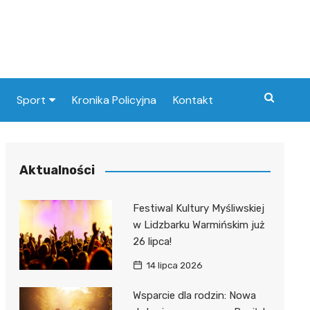
Sport
Kronika Policyjna
Kontakt
Paliw
Klub Piłkarski
Aktualności
at
Festiwal Kultury Myśliwskiej
nie
w Lidzbarku Warmińskim już
26 lipca!
14 lipca 2026
tyczka
Wsparcie dla rodzin: Nowa