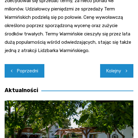
zdecydowali się sprzedać termy, za nieco ponad 48
milionów. Udziałowcy pieniędzmi ze sprzedaży Term
Warmińskich podzielą się po połowie. Cenę wywoławczą
określono poprzez sporządzoną wycenę oraz zużycie
środków trwałych. Termy Warmińskie cieszyły się przez lata
dużą popularnością wśród odwiedzających, stając się także
jedną z atrakcji Lidzbarka Warmińskiego.
Nawigacja
Poprzedni
Kolejny
wpisu
Aktualności