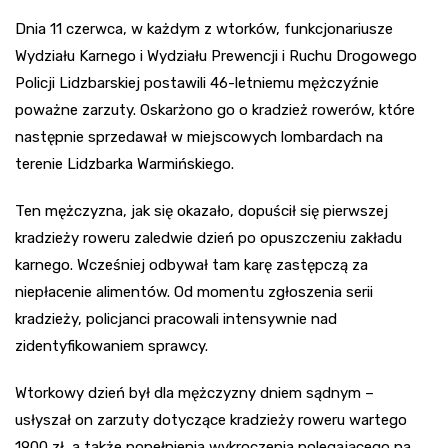
Dnia 11 czerwca, w każdym z wtorków, funkcjonariusze
Wydziału Karnego i Wydziału Prewencji i Ruchu Drogowego
Policji Lidzbarskiej postawili 46-letniemu mężczyźnie
poważne zarzuty. Oskarżono go o kradzież rowerów, które
następnie sprzedawał w miejscowych lombardach na
terenie Lidzbarka Warmińskiego.
Ten mężczyzna, jak się okazało, dopuścił się pierwszej
kradzieży roweru zaledwie dzień po opuszczeniu zakładu
karnego. Wcześniej odbywał tam karę zastępczą za
niepłacenie alimentów. Od momentu zgłoszenia serii
kradzieży, policjanci pracowali intensywnie nad
zidentyfikowaniem sprawcy.
Wtorkowy dzień był dla mężczyzny dniem sądnym –
usłyszał on zarzuty dotyczące kradzieży roweru wartego
1900 zł, a także popełnienia wykroczenia polegającego na