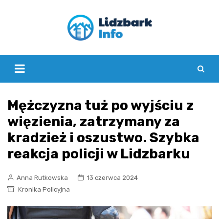
Skip
to
content
Mężczyzna tuż po wyjściu z
więzienia, zatrzymany za
kradzież i oszustwo. Szybka
reakcja policji w Lidzbarku
Anna Rutkowska
13 czerwca 2024
Kronika Policyjna