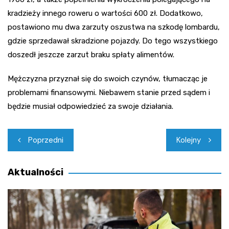
kradzieży innego roweru o wartości 600 zł. Dodatkowo,
postawiono mu dwa zarzuty oszustwa na szkodę lombardu,
gdzie sprzedawał skradzione pojazdy. Do tego wszystkiego
doszedł jeszcze zarzut braku spłaty alimentów.
Mężczyzna przyznał się do swoich czynów, tłumacząc je
problemami finansowymi. Niebawem stanie przed sądem i
będzie musiał odpowiedzieć za swoje działania.
Nawigacja
Poprzedni
Kolejny
wpisu
Aktualności