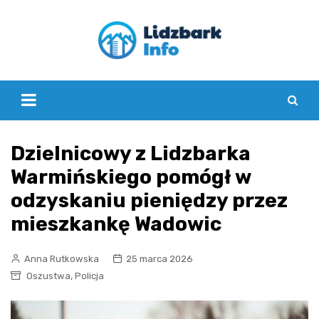
Skip
to
content
Dzielnicowy z Lidzbarka
Warmińskiego pomógł w
odzyskaniu pieniędzy przez
mieszkankę Wadowic
Anna Rutkowska
25 marca 2026
,
Oszustwa
Policja