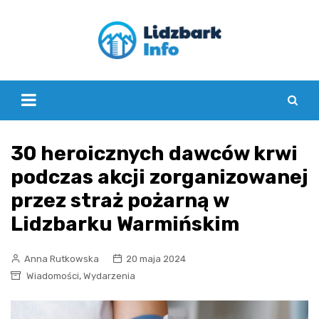
Skip
to
content
30 heroicznych dawców krwi
podczas akcji zorganizowanej
przez straż pożarną w
Lidzbarku Warmińskim
Anna Rutkowska
20 maja 2024
,
Wiadomości
Wydarzenia