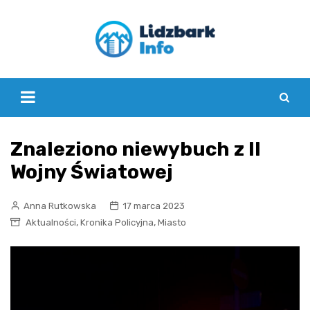
Skip
to
content
Znaleziono niewybuch z II
Wojny Światowej
Anna Rutkowska
17 marca 2023
,
,
Aktualności
Kronika Policyjna
Miasto