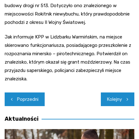
budowy drogi nr 513. Dotyczyło ono znalezionego w
miejscowości Rokitnik niewybuchu, który prawdopodobnie
pochodzi z okresu II Wojny Światowej.
Jak informuje KPP w Lidzbarku Warmińskim, na miejsce
skierowano funkcjonariusza, posiadającego przeszkolenie z
rozpoznania minersko – pirotechnicznego. Potwierdził on
znalezisko, którym okazał się grant moździerzowy. Na czas
przyjazdu saperskiego, policjanci zabezpieczyli miejsce
znaleziska.
Nawigacja
Poprzedni
Kolejny
wpisu
Aktualności