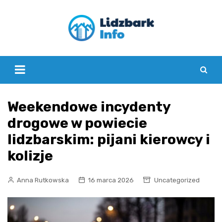
Skip
to
content
Weekendowe incydenty
drogowe w powiecie
lidzbarskim: pijani kierowcy i
kolizje
Anna Rutkowska
16 marca 2026
Uncategorized