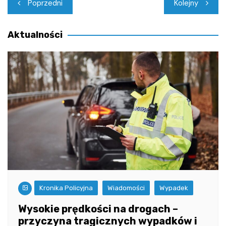
Nawigacja
Poprzedni
Kolejny
wpisu
Aktualności
Kronika Policyjna
Wiadomości
Wypadek
Wysokie prędkości na drogach –
przyczyna tragicznych wypadków i