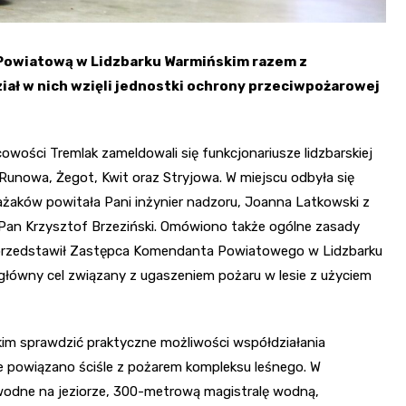
Powiatową w Lidzbarku Warmińskim razem z
ał w nich wzięli jednostki ochrony przeciwpożarowej
owości Tremlak zameldowali się funkcjonariusze lidzbarskiej
unowa, Żegot, Kwit oraz Stryjowa. W miejscu odbyła się
żaków powitała Pani inżynier nadzoru, Joanna Latkowski z
t Pan Krzysztof Brzeziński. Omówiono także ogólne zasady
 przedstawił Zastępca Komendanta Powiatowego w Lidzbarku
łówny cel związany z ugaszeniem pożaru w lesie z użyciem
im sprawdzić praktyczne możliwości współdziałania
e powiązano ściśle z pożarem kompleksu leśnego. W
odne na jeziorze, 300-metrową magistralę wodną,