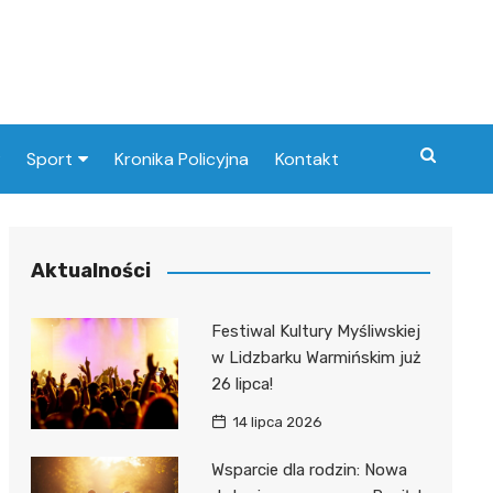
Sport
Kronika Policyjna
Kontakt
Paliw
Klub Piłkarski
Aktualności
at
Festiwal Kultury Myśliwskiej
nie
w Lidzbarku Warmińskim już
26 lipca!
14 lipca 2026
tyczka
Wsparcie dla rodzin: Nowa