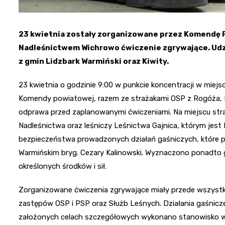
23 kwietnia zostały zorganizowane przez Komendę 
Nadleśnictwem Wichrowo ćwiczenie zgrywające. Udzi
z gmin Lidzbark Warmiński oraz Kiwity.
23 kwietnia o godzinie 9:00 w punkcie koncentracji w miejsc
Komendy powiatowej, razem ze strażakami OSP z Rogóża, R
odprawa przed zaplanowanymi ćwiczeniami. Na miejscu stra
Nadleśnictwa oraz leśniczy Leśnictwa Gajnica, którym jes
bezpieczeństwa prowadzonych działań gaśniczych, które
Warmińskim bryg. Cezary Kalinowski. Wyznaczono ponadto g
określonych środków i sił.
Zorganizowane ćwiczenia zgrywające miały przede wszystk
zastępów OSP i PSP oraz Służb Leśnych. Działania gaśnicz
założonych celach szczegółowych wykonano stanowisko w