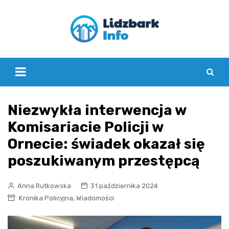
Skip
to
content
Niezwykła interwencja w
Komisariacie Policji w
Ornecie: świadek okazał się
poszukiwanym przestępcą
Anna Rutkowska
31 października 2024
,
Kronika Policyjna
Wiadomości