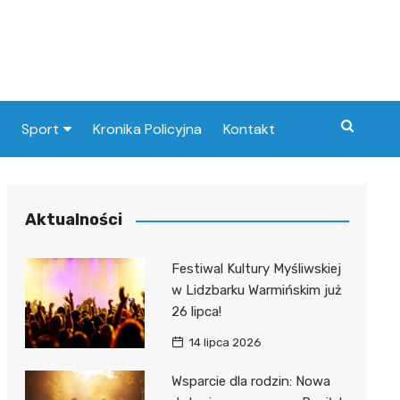
Sport
Kronika Policyjna
Kontakt
Paliw
Klub Piłkarski
Aktualności
at
Festiwal Kultury Myśliwskiej
nie
w Lidzbarku Warmińskim już
26 lipca!
14 lipca 2026
tyczka
Wsparcie dla rodzin: Nowa