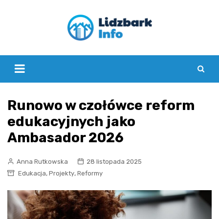
Skip
to
content
Runowo w czołówce reform
edukacyjnych jako
Ambasador 2026
Anna Rutkowska
28 listopada 2025
,
,
Edukacja
Projekty
Reformy