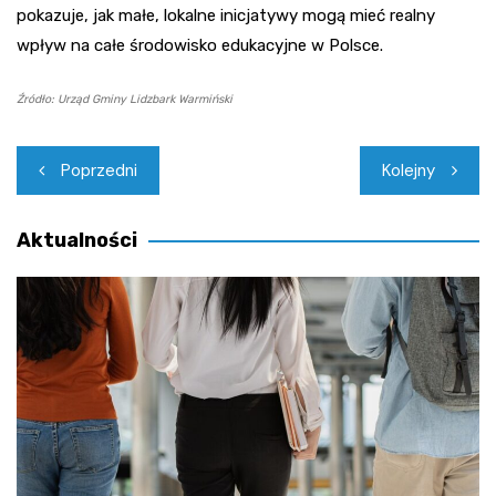
pokazuje, jak małe, lokalne inicjatywy mogą mieć realny
wpływ na całe środowisko edukacyjne w Polsce.
Źródło: Urząd Gminy Lidzbark Warmiński
Nawigacja
Poprzedni
Kolejny
wpisu
Aktualności