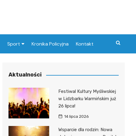
Sport
Kronika Policyjna
Kontakt
Paliw
Klub Piłkarski
Aktualności
at
Festiwal Kultury Myśliwskiej
nie
w Lidzbarku Warmińskim już
26 lipca!
14 lipca 2026
tyczka
Wsparcie dla rodzin: Nowa