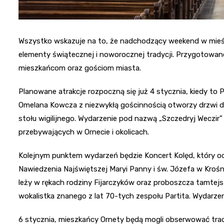
Wszystko wskazuje na to, że nadchodzący weekend w mieśc
elementy świątecznej i noworocznej tradycji. Przygotowa
mieszkańcom oraz gościom miasta.
Planowane atrakcje rozpoczną się już 4 stycznia, kiedy to
Omelana Kowcza z niezwykłą gościnnością otworzy drzwi d
stołu wigilijnego. Wydarzenie pod nazwą „Szczedryj Weczir
przebywających w Ornecie i okolicach.
Kolejnym punktem wydarzeń będzie Koncert Kolęd, który o
Nawiedzenia Najświętszej Maryi Panny i św. Józefa w Krośn
leży w rękach rodziny Fijarczyków oraz proboszcza tamtejsze
wokalistka znanego z lat 70-tych zespołu Partita. Wydarzeni
6 stycznia, mieszkańcy Ornety będą mogli obserwować trady