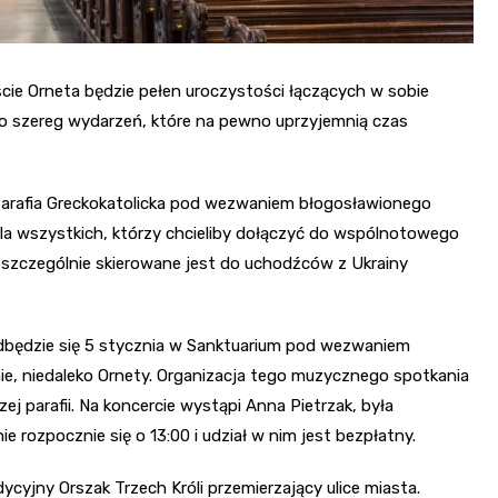
ie Orneta będzie pełen uroczystości łączących w sobie
no szereg wydarzeń, które na pewno uprzyjemnią czas
 Parafia Greckokatolicka pod wezwaniem błogosławionego
la wszystkich, którzy chcieliby dołączyć do wspólnotowego
” szczególnie skierowane jest do uchodźców z Ukrainy
dbędzie się 5 stycznia w Sanktuarium pod wezwaniem
ie, niedaleko Ornety. Organizacja tego muzycznego spotkania
j parafii. Na koncercie wystąpi Anna Pietrzak, była
e rozpocznie się o 13:00 i udział w nim jest bezpłatny.
cyjny Orszak Trzech Króli przemierzający ulice miasta.