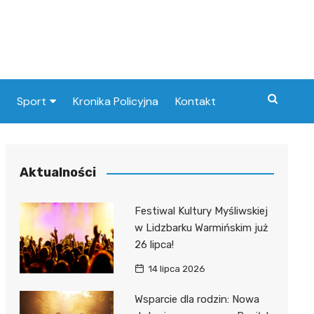
Sport
Kronika Policyjna
Kontakt
Paliw
Klub Piłkarski
Aktualności
at
Festiwal Kultury Myśliwskiej
nie
w Lidzbarku Warmińskim już
26 lipca!
14 lipca 2026
tyczka
Wsparcie dla rodzin: Nowa