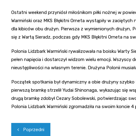
Ostatni weekend przyniósł miłośnikom piłki nożnej w powiec
Warmiński oraz MKS Błękitni Orneta wystąpiły w zaciętych
dla kibiców obu drużyn. Pierwsza z wymienionych drużyn, 
się z Wartą Sieradz, podczas gdy MKS Błękitni Orneta na swoi
Polonia Lidzbark Warmiński rywalizowała na boisku Warty Si
pełen napięcia i dostarczył widzom wielu emocji. Wszyscy d
nieustępliwości na własnym terenie. Drużyna Polonii musia
Początek spotkania był dynamiczny a obie drużyny szybko w
pierwszą bramkę strzelił Yudai Shinonaga, wykazując się ws
drugą bramkę zdobył Cezary Sobolewski, potwierdzając swo
Polonia Lidzbark Warmiński zgromadziła na swoim koncie 4 
Nawigacja
Poprzedni