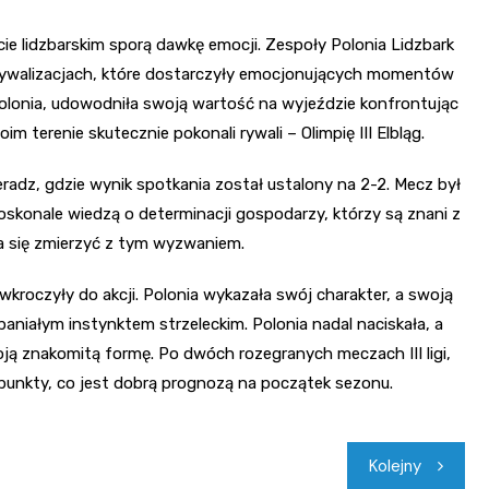
ie lidzbarskim sporą dawkę emocji. Zespoły Polonia Lidzbark
 rywalizacjach, które dostarczyły emocjonujących momentów
Polonia, udowodniła swoją wartość na wyjeździe konfrontując
m terenie skutecznie pokonali rywali – Olimpię III Elbląg.
eradz, gdzie wynik spotkania został ustalony na 2-2. Mecz był
oskonale wiedzą o determinacji gospodarzy, którzy są znani z
ła się zmierzyć z tym wyzwaniem.
kroczyły do akcji. Polonia wykazała swój charakter, a swoją
paniałym instynktem strzeleckim. Polonia nadal naciskała, a
ją znakomitą formę. Po dwóch rozegranych meczach III ligi,
punkty, co jest dobrą prognozą na początek sezonu.
Kolejny