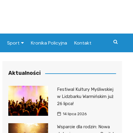
Sport
Kronika Policyjna
Kontakt
Paliw
Klub Piłkarski
Aktualności
at
Festiwal Kultury Myśliwskiej
nie
w Lidzbarku Warmińskim już
26 lipca!
14 lipca 2026
tyczka
Wsparcie dla rodzin: Nowa